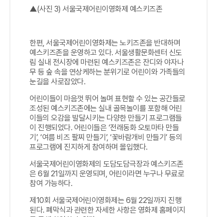
▲(사진 3) 서울국제어린이영화제 예스키즈존
한편, 서울국제어린이영화제는 노키즈존을 반대하며
예스키즈존을 운영하고 있다. 서울생활문화센터 신도
림 실내 전시장에 마련된 예스키즈존은 잔디와 야자나
무 등 숲 속을 연상케하는 분위기로 어린이와 가족들의
눈길을 사로잡았다.
어린이들이 마음껏 뛰어 놀며 표현할 수 있는 공간들로
조성된 예스키즈존에는 실내 골목놀이를 포함해 어린
이들의 오감을 발달시키는 다양한 만들기 프로그램들
이 진행되었다. 어린이들은 ‘전래동화 오토마타 만들
기’, ‘여름 비즈 팔찌 만들기’, ‘꽃바람개비 만들기’ 등의
프로그램에 진지하게 참여하며 몰입했다.
서울국제어린이영화제의 도담도담극장과 예스키즈존
은 6월 21일까지 운영되며, 어린이라면 누구나 무료로
참여 가능하다.
제10회 서울국제어린이영화제는 6월 22일까지 진행
된다. 폐막식과 관련한 자세한 사항은 영화제 홈페이지