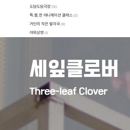
도담도담극장
(12)
특.별.한 애니메이션 클래스
(2)
거인의 작은 발자국
(9)
야외상영
(1)
세잎클로버
Three-leaf Clover