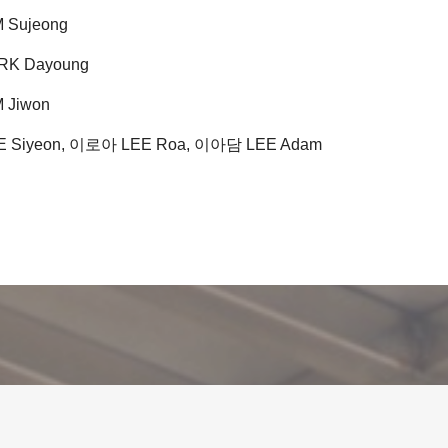
 Sujeong
K Dayoung
 Jiwon
 Siyeon, 이로아 LEE Roa, 이아담 LEE Adam