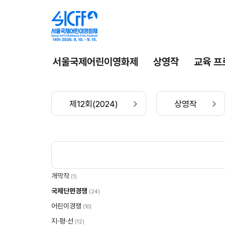
서울국제어린이영화제
상영작
교육 프
제12회(2024)
상영작
개막작
(1)
국제단편경쟁
(24)
어린이경쟁
(10)
지·평·선
(12)