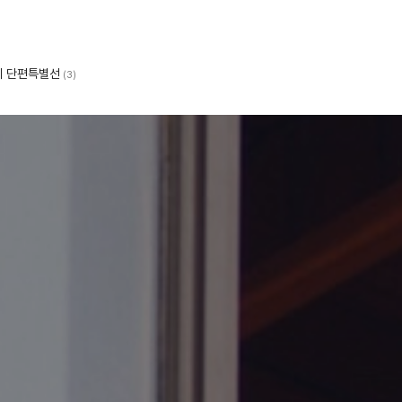
제 단편특별선
(3)