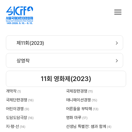
제11회(2023)
상영작
11회 영화제(2023)
개막작
국제장편경쟁
(1)
(11)
국제단편경쟁
애니메이션경쟁
(16)
(15)
어린이경쟁
어른들을 부탁해
(9)
(13)
도담도담극장
영화 마루
(16)
(17)
지·평·선
선생님 특별전: 쌤과 함께
(14)
(4)