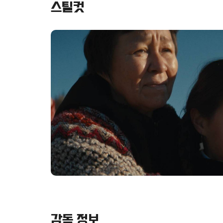
스틸컷
감독 정보