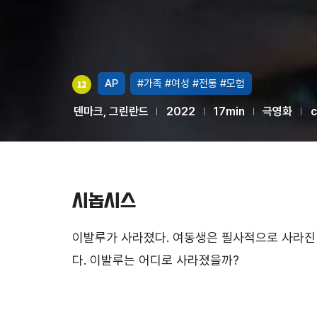
AP
#가족
#여성
#전통
#모험
덴마크, 그린란드
2022
17min
극영화
c
시놉시스
이발루가 사라졌다. 여동생은 필사적으로 사라진 
다. 이발루는 어디로 사라졌을까?