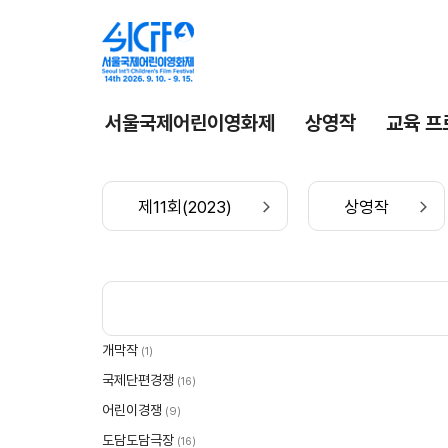
서울국제어린이영화제
상영작
교육 프
제11회(2023)
상영작
개막작
(1)
국제단편경쟁
(16)
어린이경쟁
(9)
도담도담극장
(16)