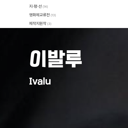
지·평·선
(14)
영화제교류전
(13)
제작지원작
(3)
이발루
Ivalu