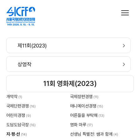
제11회(2023)
상영작
11회 영화제(2023)
개막작
국제장편경쟁
(1)
(11)
국제단편경쟁
애니메이션경쟁
(16)
(15)
어린이경쟁
어른들을 부탁해
(9)
(13)
도담도담극장
영화 마루
(16)
(17)
지·평·선
선생님 특별전: 쌤과 함께
(14)
(4)