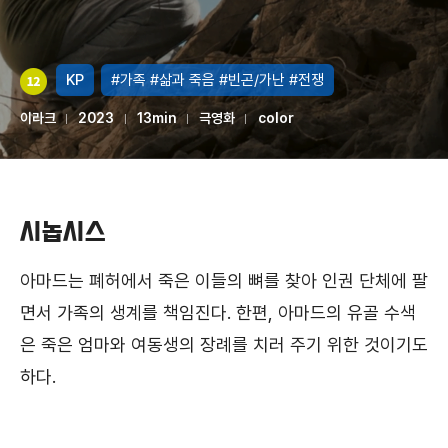
KP
#가족
#삶과 죽음
#빈곤/가난
#전쟁
이라크
2023
13min
극영화
color
시놉시스
아마드는 폐허에서 죽은 이들의 뼈를 찾아 인권 단체에 팔
면서 가족의 생계를 책임진다. 한편, 아마드의 유골 수색
은 죽은 엄마와 여동생의 장례를 치러 주기 위한 것이기도
하다.