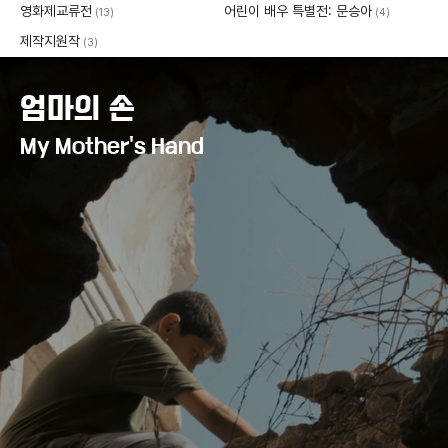
영화제교류전
어린이 배우 특별전: 문승아
(13)
(4)
제작지원작
(3)
엄마의 손
My Mother's Hand