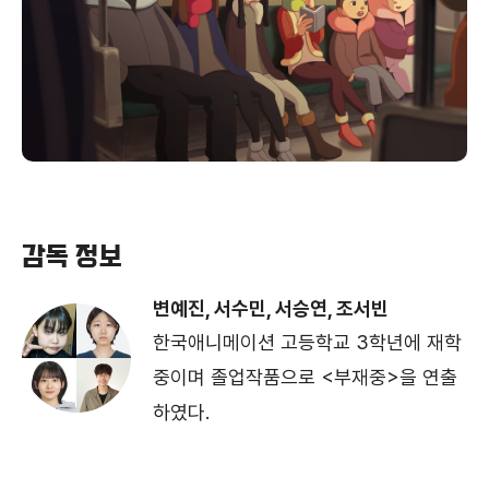
감독 정보
변예진, 서수민, 서승연, 조서빈
한국애니메이션 고등학교 3학년에 재학
중이며 졸업작품으로 <부재중>을 연출
하였다.