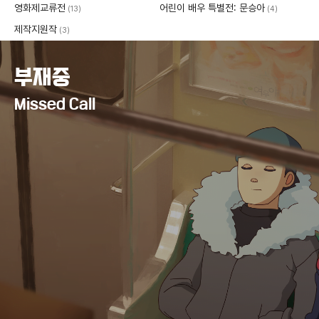
영화제교류전
어린이 배우 특별전: 문승아
(13)
(4)
제작지원작
(3)
부재중
Missed Call