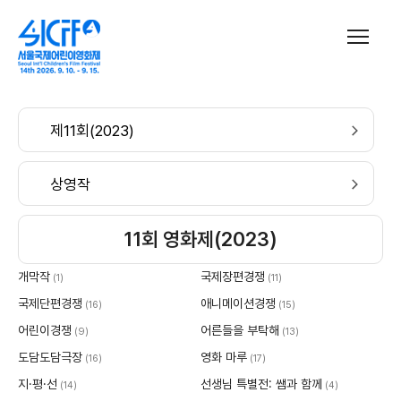
제11회(2023)
상영작
11회 영화제(2023)
개막작
국제장편경쟁
(1)
(11)
국제단편경쟁
애니메이션경쟁
(16)
(15)
어린이경쟁
어른들을 부탁해
(9)
(13)
도담도담극장
영화 마루
(16)
(17)
지·평·선
선생님 특별전: 쌤과 함께
(14)
(4)