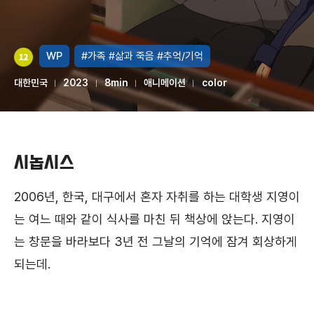
WP
#가족
#삶과 죽음
#추억/기억
대한민국
2023
8min
애니메이션
color
시놉시스
2006년, 한국, 대구에서 혼자 자취를 하는 대학생 지영이
는 여느 때와 같이 식사를 마친 뒤 책상에 앉는다. 지영이
는 창문을 바라보다 3년 전 그날의 기억에 잠겨 회상하게
되는데.