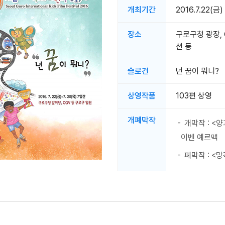
개최기간
2016.7.22(금)
장소
구로구청 광장, 
션 등
슬로건
넌 꿈이 뭐니?
상영작품
103편 상영
개폐막작
개막작 : <양
이벤 예르맥
폐막작 : <망