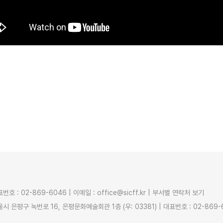
번호 : 02-869-6046 | 이메일 : office@sicff.kr |
부서별 연락처 보기
시 은평구 녹번로 16, 은평문화예술회관 1층 (우: 03381) | 대표번호 : 02-869-604