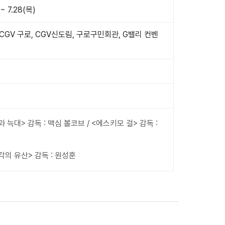
 ~ 7.28(목)
CGV 구로, CGV신도림, 구로구민회관, G밸리 컨벤
과 늑대> 감독 : 맥심 볼코브 / <에스키모 걸> 감독 :
각의 유산> 감독 : 원성훈